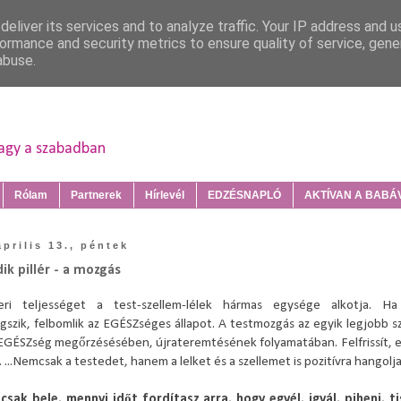
eliver its services and to analyze traffic. Your IP address and 
ormance and security metrics to ensure quality of service, gen
abuse.
vagy a szabadban
Rólam
Partnerek
Hírlevél
EDZÉSNAPLÓ
AKTÍVAN A BABÁVA
április 13., péntek
k pillér - a mozgás
ri teljességet a test-szellem-lélek hármas egysége alkotja. Ha
szik, felbomlik az EGÉSZséges állapot. A testmozgás az egyik legjobb 
 EGÉSZség megőrzésésében, újrateremtésének folyamatában. Felfrissít, e
. ...Nemcsak a testedet, hanem a lelket és a szellemet is pozitívra hangolja
csak bele, mennyi időt fordítasz arra, hogy egyél, igyál, pihenj, t