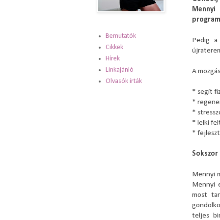
Mennyi
programo
Bemutatók
Pedig a
Cikkek
újratere
Hírek
Linkajánló
A mozgás
Olvasók írták
* segít f
* regener
* stressz
* lelki f
* fejlesz
Sokszor 
Mennyi m
Mennyi e
most tar
gondolko
teljes b