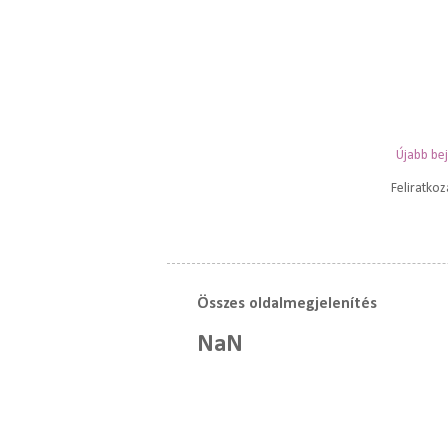
Újabb be
Feliratko
Összes oldalmegjelenítés
NaN