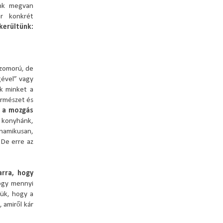
őnk megvan
ár konkrét
kerültünk:
Szomorú, de
gével” vagy
ak minket a
ermészet és
:
a mozgás
 konyhánk,
namikusan,
 De erre az
arra, hogy
hogy mennyi
ük, hogy a
 amiről kár