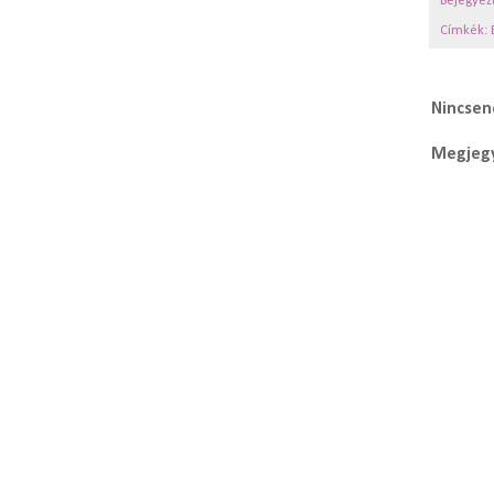
Bejegyez
Címkék:
Nincsen
Megjegy