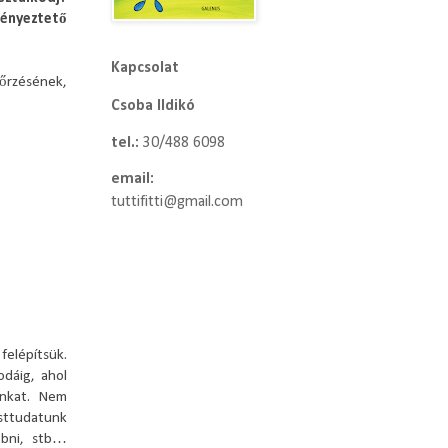
ényeztető
Kapcsolat
őrzésének,
Csoba Ildikó
tel.:
30/488 6098
email:
tuttifitti@gmail.com
felépítsük.
odáig, ahol
inkat. Nem
esttudatunk
obni, stb…