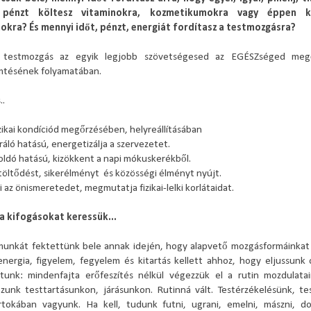
 pénzt költesz vitaminokra, kozmetikumokra vagy éppen k
kra? És mennyi időt, pénzt, energiát fordítasz a testmozgásra?
 testmozgás az egyik legjobb szövetségesed az EGÉSZséged meg
mtésének folyamatában.
..
izikai kondíciód megőrzésében, helyreállításában
áló hatású, energetizálja a szervezetet.
oldó hatású, kizökkent a napi mókuskerékből.
eltöltődést, sikerélményt és közösségi élményt nyújt.
ti az önismeretedet, megmutatja fizikai-lelki korlátaidat.
a kifogásokat keressük...
unkát fektettünk bele annak idején, hogy alapvető mozgásformáinkat 
nergia, figyelem, fegyelem és kitartás kellett ahhoz, hogy eljussunk 
tunk: mindenfajta erőfeszítés nélkül végezzük el a rutin mozdulata
zunk testtartásunkon, járásunkon. Rutinná vált. Testérzékelésünk, t
irtokában vagyunk. Ha kell, tudunk futni, ugrani, emelni, mászni, d