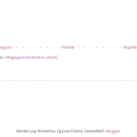
jegyzés
Főoldal
Régebbi
zás:
Megjegyzések küldése (Atom)
Minden jog fenntartva. Egyszerű téma. Üzemeltető:
Blogger
.