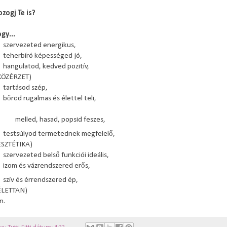
zogj Te is?
gy...
szervezeted energikus,
teherbíró képességed jó,
hangulatod, kedved pozitív,
KÖZÉRZET)
tartásod szép,
bőröd rugalmas és élettel teli,
melled, hasad, popsid feszes,
testsúlyod termetednek megfelelő,
ESZTÉTIKA)
szervezeted belső funkciói ideális,
izom és vázrendszered erős,
szív és érrendszered ép,
ÉLETTAN)
on.