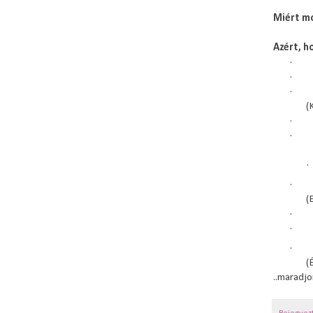
Miért mo
Azért, ho
·
·
·
(
·
·
·
·
(
·
·
·
(
..maradj