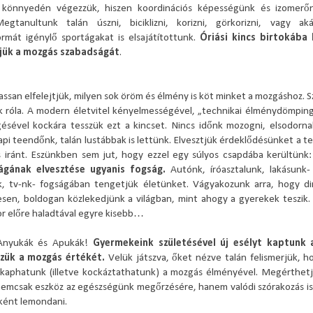
 könnyedén végezzük, hiszen koordinációs képességünk és izomer
egtanultunk talán úszni, biciklizni, korizni, görkorizni, vagy ak
rmát igénylő sportágakat is elsajátítottunk.
Óriási kincs birtokába 
jük a mozgás szabadságát
.
assan elfelejtjük, milyen sok öröm és élmény is köt minket a mozgáshoz. 
k róla. A modern életvitel kényelmességével, „technikai élménydömpin
ésével kockára tesszük ezt a kincset. Nincs időnk mozogni, elsodorn
pi teendőnk, talán lustábbak is lettünk. Elvesztjük érdeklődésünket a t
 iránt. Eszünkben sem jut, hogy ezzel egy súlyos csapdába kerültünk
ágának elvesztése ugyanis fogság.
Autónk, íróasztalunk, lakásunk-
, tv-nk- fogságában tengetjük életünket. Vágyakozunk arra, hogy di
esen, boldogan közlekedjünk a világban, mint ahogy a gyerekek teszik.
or előre haladtával egyre kisebb…
Anyukák és Apukák!
Gyermekeink születésével új esélyt kaptunk 
zzük a mozgás értékét.
Velük játszva, őket nézve talán felismerjük, 
kaphatunk (illetve kockáztathatunk) a mozgás élményével. Megérthetj
emcsak eszköz az egészségünk megőrzésére, hanem valódi szórakozás is,
ként lemondani.