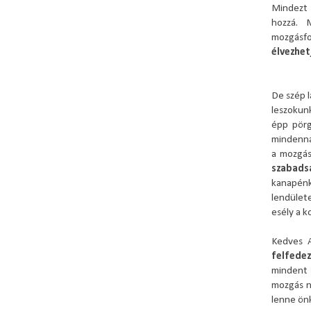
Mindezt
hozzá. M
mozgásfo
élvezhet
De szép l
leszokun
épp pörg
mindenna
a mozgás
szabads
kanapénk
lendület
esély a k
Kedves 
felfede
mindent 
mozgás n
lenne ön