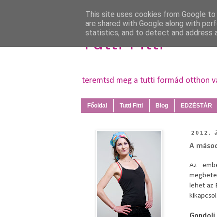
This site uses cookies from Google to d
are shared with Google along with perf
statistics, and to detect and address 
Tutti Fitti
teremtsd meg a tutti formád otthon 
Főoldal
Tutti Fitti
Blog
EDZÉSTÁR
2012. 
A másodi
Az embe
megbeteg
lehet az
kikapcsol
Gondolj 