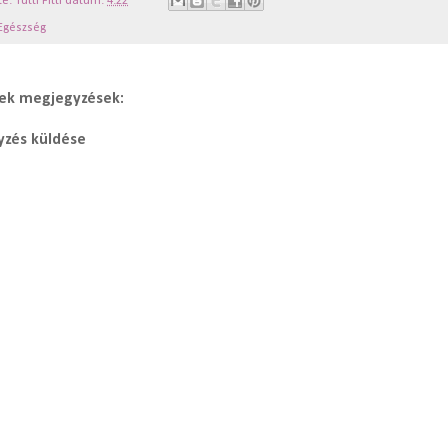
te:
Tutti Fitti
dátum:
4:22
Egészség
ek megjegyzések:
zés küldése