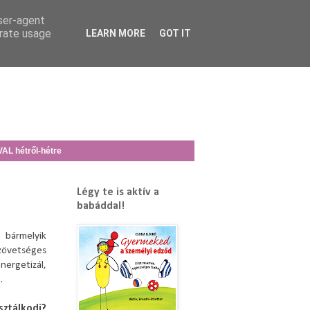
user-agent
erate usage
LEARN MORE
GOT IT
L hétről-hétre
Légy te is aktív a
babáddal!
 bármelyik
szövetséges
nergetizál,
.
isztálkodj?