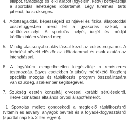
állapot, fáradtság) és lelki állapot (figyelem, kedv) befolyásolja
a sportolás lehetséges időtartamát. Légy türelmes, tarts
pihenőt, ha szükséges.
4.
Adottságaiddal, képességeid szintjével és fizikai állapotoddal
összefüggésben mérd fel a gyakorlás rizikóit, a
sérülésveszélyt. A sportolás helyét, idejét és módját
körültekintően válaszd meg.
5.
Mindig alacsonyabb aktivitással kezd az edzésprogramot. A
terhelést növeld először az időtartammal és csak azután az
intenzitással.
6.
A fogyókúra elengedhetetlen kiegészítője a rendszeres
testmozgás. Egyes esetekben (a túlsúly mértékétől függően)
speciális mozgás és táplálkozási program összeállítására
van szükség, szakember segítségével.
7.
Szükség esetén konzultálj orvossal korábbi sérüléseidről,
illetve csináltass általános orvosi állapotfelmérőt.
+1 Sportolás mellett gondoskodj a megfelelő táplálkozásról
(vitamin és ásványi anyagok bevitel) és a folyadékfogyasztásról
(sporttal napi kb. 3 liter legyen).