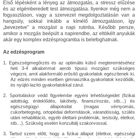
Első lépésként a lényeg az átmozgatás, a stressz elűzése
és az elgémberedett test átmozgatása. Ilyenkor még nem a
fogyasztáson, vagy a szervezet megdolgoztatásán van a
hangsúly, sokkal inkább a kímélő átmozgatáson, így
„bevezetve” a mozgást a napi rutinba. Később persze,
amikor a mozgás beépült a napirendbe, az eltökélt anyukák
akár egy komplex edzésprogramba is belefoghatnak.
Az edzésprogram
1. Egészségmegőrzés és az optimális külső megteremtéséhez
heti 3-4 alkalommal aerob típusú mozgást szükséges
végezni, amit alakformáló erősítő gyakorlatok egészítenek ki.
Az edzés minden esetben gimnasztika gyakorlatok kezdődik,
és nyújtó-lazító gyakorlatokkal zárul.
2. Sportoláskor vedd figyelembe egyéni lehetőségeidet (fizikai
adottság, érdeklődés, lakóhely, finanszírozás, stb…) és
egészségügyi állapotodat (magas vérnyomás,
cukorbetegség, ortopédiai deformitások, várandósság, szülés
utáni rehabilitáció, egyéb élettani problémák, testsúly, életkor,
stb…). Szükség esetén konzultálj szakorvossal.
3.
Tartsd szem előtt, hogy a fizikai állapot (életkor, egészségi