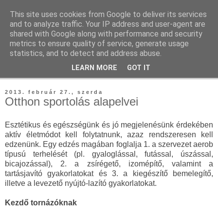
This site uses cookies from Google to deliver its services
Tutti Fitti
and to analyze traffic. Your IP address and user-agent are
shared with Google along with performance and security
metrics to ensure quality of service, generate usage
teremtsd meg a tutti formád otthon vagy a szabadban
statistics, and to detect and address abuse.
LEARN MORE
GOT IT
▼
2013. február 27., szerda
Otthon sportolás alapelvei
Esztétikus és egészségünk és jó megjelenésünk érdekében
aktív életmódot kell folytatnunk, azaz rendszeresen kell
edzenünk. Egy edzés magában foglalja 1. a szervezet aerob
típusú terhelését (pl. gyaloglással, futással, úszással,
bicajozással), 2. a zsírégető, izomépítő, valamint a
tartásjavító gyakorlatokat és 3. a kiegészítő bemelegítő,
illetve a levezető nyújtó-lazító gyakorlatokat.
Kezdő tornázóknak