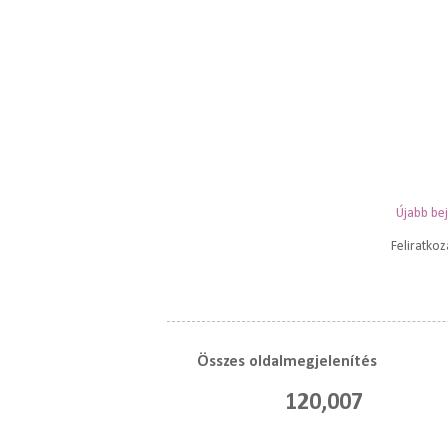
Újabb be
Feliratko
Összes oldalmegjelenítés
120,007