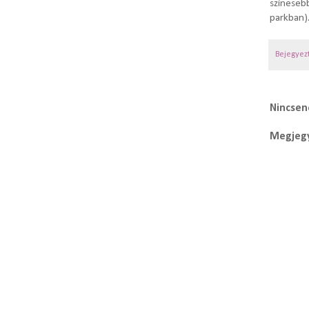
színeseb
parkban)
Bejegyez
Nincsen
Megjegy