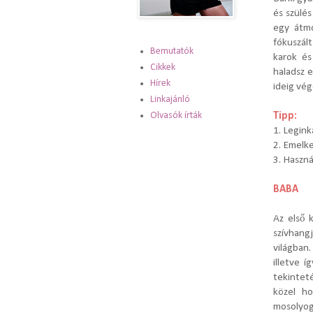
és szülé
egy átmo
fókuszál
Bemutatók
karok és
Cikkek
haladsz 
Hírek
ideig vé
Linkajánló
Olvasók írták
Tipp:
1. Legink
2. Emelke
3. Haszná
BABA
Az első 
szívhang
világban
illetve 
tekintet
közel ho
mosolyogj