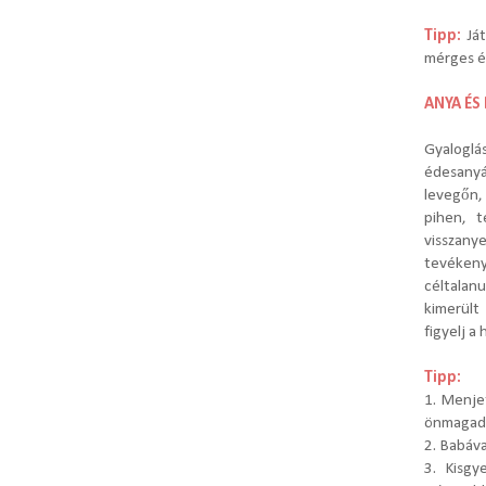
Tipp:
Já
mérges é
ANYA ÉS
Gyaloglá
édesanyá
levegőn,
pihen, t
visszan
tevékeny
céltalan
kimerült
figyelj a
Tipp:
1. Menje
önmagad 
2. Babáva
3. Kisgy