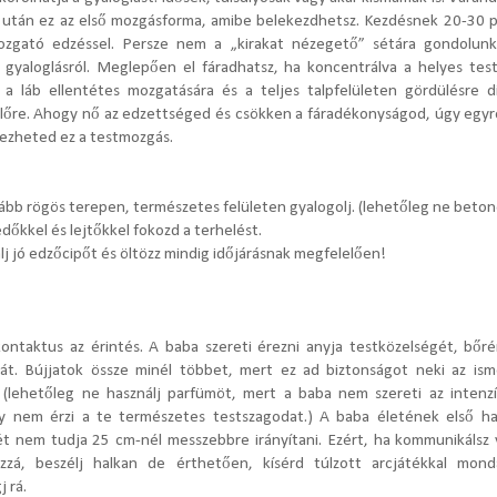
s után ez az első mozgásforma, amibe belekezdhetsz. Kezdésnek 20-30 pe
zgató edzéssel. Persze nem a „kirakat nézegető” sétára gondolun
t gyaloglásról. Meglepően el fáradhatsz, ha koncentrálva a helyes test
 a láb ellentétes mozgatására és a teljes talpfelületen gördülésre 
előre. Ahogy nő az edzettséged és csökken a fáradékonyságod, úgy egy
gezheted ez a testmozgás.
ább rögös terepen, természetes felületen gyalogolj. (lehetőleg ne beton
dőkkel és lejtőkkel fokozd a terhelést.
lj jó edzőcipőt és öltözz mindig időjárásnak megfelelően!
kontaktus az érintés. A baba szereti érezni anyja testközelségét, bőrén
ját. Bújjatok össze minél többet, mert ez ad biztonságot neki az ism
. (lehetőleg ne használj parfümöt, mert a baba nem szereti az intenzív
így nem érzi a te természetes testszagodat.) A baba életének első h
ét nem tudja 25 cm-nél messzebbre irányítani. Ezért, ha kommunikálsz v
zzá, beszélj halkan de érthetően, kísérd túlzott arcjátékkal monda
 rá.