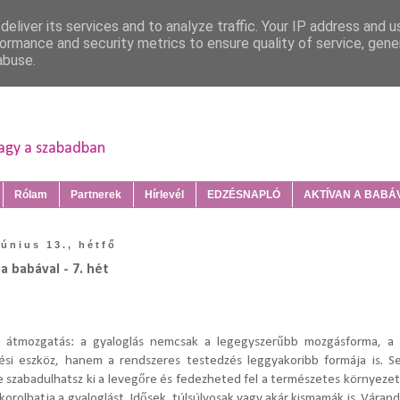
eliver its services and to analyze traffic. Your IP address and 
ormance and security metrics to ensure quality of service, gen
abuse.
vagy a szabadban
Rólam
Partnerek
Hírlevél
EDZÉSNAPLÓ
AKTÍVAN A BABÁVA
június 13., hétfő
a babával - 7. hét
s átmozgatás: a gyaloglás nemcsak a legegyszerűbb mozgásforma, a 
ési eszköz, hanem a rendszeres testedzés leggyakoribb formája is. S
e szabadulhatsz ki a levegőre és fedezheted fel a természetes környezet
korolhatja a gyaloglást. Idősek, túlsúlyosak vagy akár kismamák is. Váran