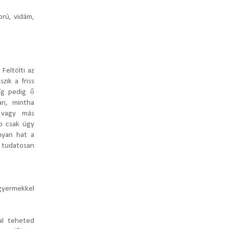
orú, vidám,
Feltölti az
zik a friss
íg pedig ő
an, mintha
 vagy más
b csak úgy
nyan hat a
 tudatosan
 gyermekkel
al teheted