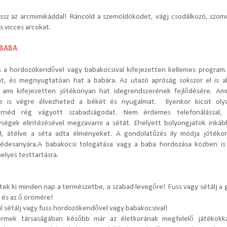
tssz az arcmimikáddal! Ráncold a szemöldöködet, vágj csodálkozó, szom
s vicces arcokat.
 BABA
s a hordozókendővel vagy babakocsival k
ifejezetten kellemes program. 
t, és megnyugtatóan hat a babára. Az utazó apróság sokszor el is als
 ami kifejezetten jótékonyan hat idegrendszerének fejlődésére. Am
e is végre élvezheted a békét és nyugalmat. Ilyenkor kicsit oly
yernéd rég vágyott szabadságodat.
Nem érdemes telefonálással,
ségek elintézésével megzavarni a sétát. Ehelyett bolyongjatok inkáb
ul, átélve a séta adta élményeket. A gondolatűzés ily módja jótéko
 édesanyára.
A babakocsi tologatása vagy a baba hordozása közben is
 helyes testtartásra.
tek ki minden nap a természetbe, a szabad levegőre! Fuss vagy sétálj a
és az ő örömére!
l sétálj vagy fuss hordozókendővel vagy babakocsival!
ermek társaságában később már az életkorának megfelelő játékokk