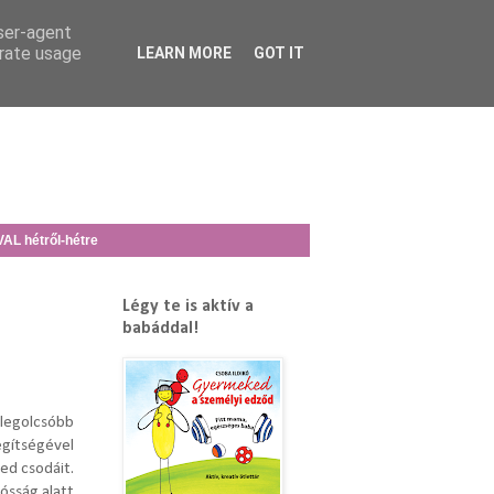
user-agent
erate usage
LEARN MORE
GOT IT
L hétről-hétre
Légy te is aktív a
babáddal!
legolcsóbb
egítségével
ed csodáit.
dósság alatt