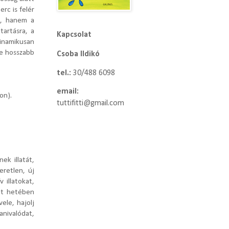
rc is felér
k, hanem a
tartásra, a
Kapcsolat
dinamikusan
re hosszabb
Csoba Ildikó
tel.:
30/488 6098
email:
on).
tuttifitti@gmail.com
ek illatát,
eretlen, új
 illatokat,
at hetében
ele, hajolj
nivalódat,