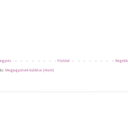
jegyzés
Főoldal
Régebbi
zás:
Megjegyzések küldése (Atom)