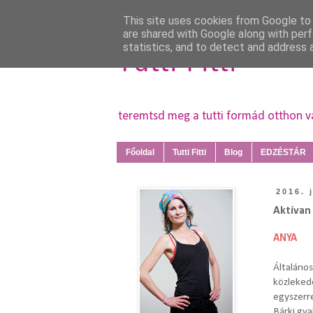
This site uses cookies from Google to d
are shared with Google along with perf
statistics, and to detect and address 
Tutti Fitti
teremtsd meg a tutti formád otthon 
Főoldal
Tutti Fitti
Blog
EDZÉSTÁR
2016. 
Aktívan 
ANYA
Általáno
közleked
egyszerr
Bárki gya