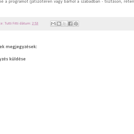
bé a programot (játszótéren vagy bárhol a szabadban - tisztáson, réte
.
te:
Tutti Fitti
dátum:
2:53
ek megjegyzések:
zés küldése