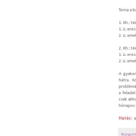
Torna a b
1. Kh.: t
1. ü. ere
2. ü. eme
2. Kh.: t
1. ü. ere
2. ü. eme
A gyakor
hátra. K
problémák
a feladat
csak akko
hónapos 
Hatás:
a
Bejegyez