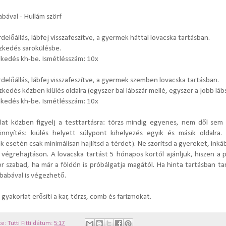
abával - Hullám s
zörf
érdelőállás, lábfej visszafeszítve, a gyermek háttal lovacska tartásban.
szkedés sarokülésbe.
lkedés kh-be. Ismétlésszám: 10x
érdelőállás, lábfej visszafeszítve, a gyermek szemben lovacska tartásban.
szkedés közben kiülés oldalra (egyszer bal lábszár mellé, egyszer a jobb láb
lkedés kh-be. Ismétlésszám: 10x
lat közben figyelj a testtartásra: törzs mindig egyenes, nem dől sem
önnyítés: kiülés helyett súlypont kihelyezés egyik és másik oldalra. (
 esetén csak minimálisan hajlítsd a térdet). Ne szorítsd a gyereket, inká
 végrehajtáson. A lovacska tartást 5 hónapos kortól ajánljuk, hiszen a pi
r szabad, ha már a földön is próbálgatja magától. Ha hinta tartásban ta
babával is végezhető.
 gyakorlat erősíti a kar, törzs, comb és farizmokat.
te:
Tutti Fitti
dátum:
5:17