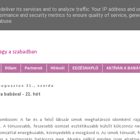
eliver its services and to analyze traffic. Your IP address and 
ormance and security metrics to ensure quality of service, gen
abuse.
vagy a szabadban
Rólam
Partnerek
Hírlevél
EDZÉSNAPLÓ
AKTÍVAN A BABÁVA
augusztus 31., szerda
a babával - 21. hét
combizom:
A far és a felső lábszár izmok meghatározó idomként rajz
. A tónusosabb, feszesebb izomzat esztétikusabb külsőt kölcsönöz ne
zomzattal energikusabb, könnyedebb a mozgásod is.
Az izmok tónusát, 
an a testmozgás határozza meg. Munka nélkül minden izom elsatnyul