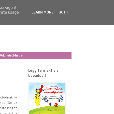
user-agent
erate usage
LEARN MORE
GOT IT
L hétről-hétre
Légy te is aktív a
babáddal!
olódnak ki
ked. De az
feszességét
, elfedi a