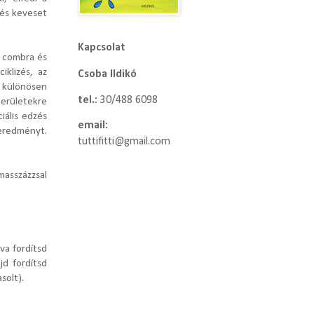
 és keveset
Kapcsolat
a combra és
iklizés, az
Csoba Ildikó
at különösen
tel.:
30/488 6098
erületekre
iális edzés
email:
eredményt.
tuttifitti@gmail.com
masszázzsal
va fordítsd
jd fordítsd
solt).