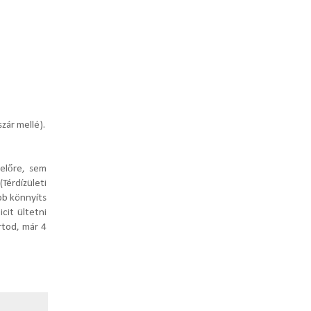
szár mellé).
 előre, sem
Térdízületi
bb könnyíts
cit ültetni
rtod, már 4