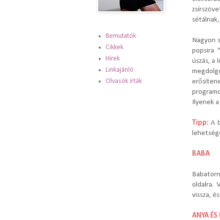
zsírszöv
sétálnak
Bemutatók
Nagyon so
Cikkek
popsira 
Hírek
úszás, a 
Linkajánló
megdolgo
Olvasók írták
erősíten
programo
Ilyenek a
Tipp:
A 
lehetsége
BABA
Babator
oldalra.
vissza, é
ANYA ÉS