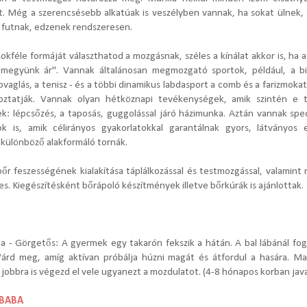
et. Még a szerencsésebb alkatúak is veszélyben vannak, ha sokat ülnek,
, futnak, edzenek rendszeresen.
kféle formáját választhatod a mozgásnak, széles a kínálat akkor is, ha 
"megyünk ár". Vannak általánosan megmozgató sportok, például, a bic
lovaglás, a tenisz - és a többi dinamikus labdasport a comb és a farizmok
ztatják. Vannak olyan hétköznapi tevékenységek, amik szintén e t
ek: lépcsőzés, a taposás, guggolással járó házimunka. Aztán vannak spec
k is, amik célirányos gyakorlatokkal garantálnak gyors, látványos 
 különböző alakformáló tornák.
bőr feszességének kialakítása táplálkozással és testmozgással, valamint 
s. Kiegészítésként bőrápoló készítmények illetve bőrkúrák is ajánlottak.
na -
Görgetős:
A gyermek egy takarón fekszik a hátán. A bal lábánál fog
 Várd meg, amíg aktívan próbálja húzni magát és átfordul a hasára. Ma
s jobbra is végezd el vele ugyanezt a mozdulatot. (4-8 hónapos korban java
 BABA