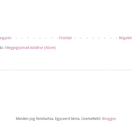
jegyzés
Főoldal
Régebbi
zás:
Megjegyzések küldése (Atom)
Minden jog fenntartva. Egyszerű téma. Üzemeltető:
Blogger
.