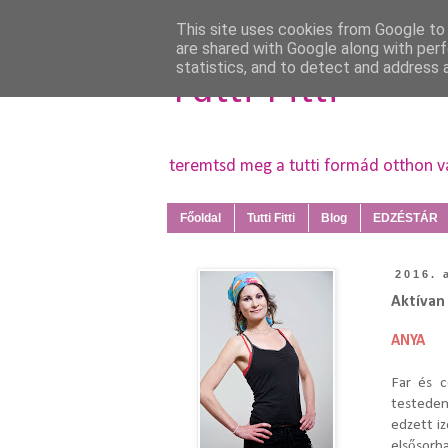
This site uses cookies from Google to d
are shared with Google along with perf
statistics, and to detect and address 
Tutti Fitti
teremtsd meg a tutti formád otthon 
Főoldal
Tutti Fitti
Blog
EDZÉSTÁR
2016. 
Aktívan 
ANYA
Far és 
testeden
edzett i
elsősorb