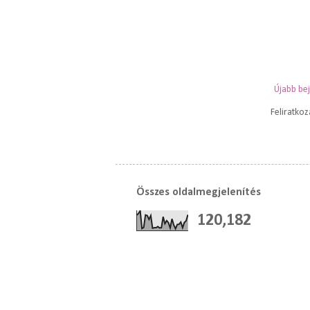
Újabb be
Feliratko
Összes oldalmegjelenítés
120,182