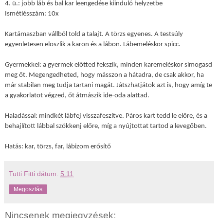
4. ü.: jobb láb és bal kar leengedése kiinduló helyzetbe
Ismétlésszám: 10x
Kartámaszban vállból told a talajt. A törzs egyenes. A testsúly
egyenletesen eloszlik a karon és a lábon. Lábemeléskor spicc.
Gyermekkel: a gyermek előtted fekszik, minden karemeléskor simogasd
meg őt. Megengedheted, hogy másszon a hátadra, de csak akkor, ha
már stabilan meg tudja tartani magát. Játszhatjátok azt is, hogy amíg te
a gyakorlatot végzed, őt átmászik ide-oda alattad.
Haladással: mindkét lábfej visszafeszítve. Páros kart tedd le előre, és a
behajlított lábbal szökkenj előre, míg a nyújtottat tartod a levegőben.
Hatás: kar, törzs, far, lábizom erősítő
Tutti Fitti
dátum:
5:11
Megosztás
Nincsenek megjegyzések: