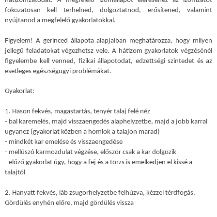
fokozatosan kell terhelned, dolgoztatnod, erősítened, valamint
nyújtanod a megfelelő gyakorlatokkal.
Figyelem! A gerinced állapota alapjaiban meghatározza, hogy milyen
jellegű feladatokat végezhetsz vele. A hátizom gyakorlatok végzésénél
figyelembe kell venned, fizikai állapotodat, edzettségi szintedet és az
esetleges egészségügyi problémákat.
Gyakorlat:
1. Hason fekvés, magastartás, tenyér talaj felé néz
- bal karemelés, majd visszaengedés alaphelyzetbe, majd a jobb karral
ugyanez (gyakorlat közben a homlok a talajon marad)
- mindkét kar emelése és visszaengedése
- mellúszó karmozdulat végzése, először csak a kar dolgozik
- előző gyakorlat úgy, hogy a fej és a törzs is emelkedjen el kissé a
talajtól
2. Hanyatt fekvés, láb zsugorhelyzetbe felhúzva, kézzel térdfogás.
Gördülés enyhén előre, majd gördülés vissza