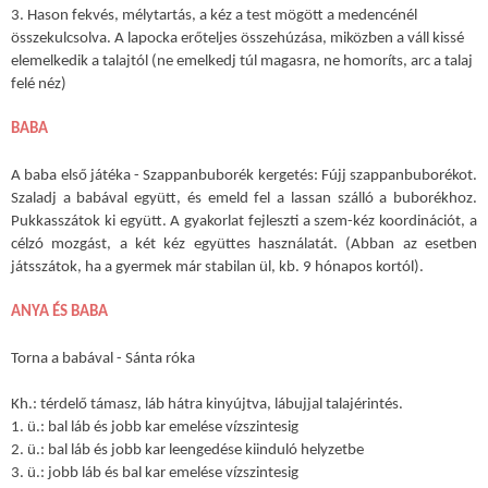
3. Hason fekvés, mélytartás, a kéz a test mögött a medencénél
összekulcsolva. A lapocka erőteljes összehúzása, miközben a váll kissé
elemelkedik a talajtól (ne emelkedj túl magasra, ne homoríts, arc a talaj
felé néz)
BABA
A baba első játéka -
Szappanbuborék kergetés:
Fújj szappanbuborékot.
Szaladj a babával együtt, és emeld fel a lassan szálló a buborékhoz.
Pukkasszátok ki együtt. A gyakorlat fejleszti a szem-kéz koordinációt, a
célzó mozgást, a két kéz együttes használatát. (Abban az esetben
játsszátok, ha a gyermek már stabilan ül, kb. 9 hónapos kortól).
ANYA ÉS BABA
Torna a babával -
Sánta róka
Kh.: térdelő támasz, láb hátra kinyújtva, lábujjal talajérintés.
1. ü.: bal láb és jobb kar emelése vízszintesig
2. ü.: bal láb és jobb kar leengedése kiinduló helyzetbe
3. ü.: jobb láb és bal kar emelése vízszintesig