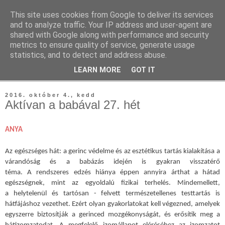
This site uses cookies from Google to deliver its services
Tutti Fitti
and to analyze traffic. Your IP address and user-agent are
shared with Google along with performance and security
metrics to ensure quality of service, generate usage
teremtsd meg a tutti formád otthon vagy a szabadban
statistics, and to detect and address abuse.
LEARN MORE
GOT IT
▼
2016. október 4., kedd
Aktívan a babával 27. hét
ANYA
Az egészséges hát:
a gerinc védelme és az esztétikus tartás kialakítása a
várandóság és a babázás idején is gyakran visszatérő
téma.
A
rendszeres edzés hiánya éppen annyira árthat a hátad
egészségnek, mint az
egyoldalú fizikai terhelés. Mindemellett,
a
helytelenül és tartósan - felvett természetellenes testtartás is
hátfájáshoz vezethet.
Ezért olyan gyakorlatokat kell végezned, amelyek
egyszerre biztosítják a gerinced mozgékonyságát, és erősítik meg a
hátizomzatodat. A megfelelő izomállapot eléréséhez az izomzatot