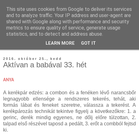
This site uses cookies from Google to deliver its services
Tutti Fitti
and to analyze traffic. Your IP address and user-agent are
shared with Google along with performance and security
metrics to ensure quality of service, generate usage
teremtsd meg a tutti formád otthon vagy a szabadban
statistics, and to detect and address abuse.
LEARN MORE
GOT IT
▼
2016. október 25., kedd
Aktívan a babával 33. hét
ANYA
A kerékpár edzés: a combon és a fenéken lévő narancsbőr
legnagyobb ellensége a rendszeres tekerés, tehát, aki
formás lábat és feneket szeretne, válassza a tekerést. A
kerékpározás technikát tekintve figyelj a következőkre: 1. a
gerinc, derék mindig egyenes, ne dőlj előre túlzottan, 2.
talpad első részével taposd a pedált, 3. erőt a combból fejtsd
ki.