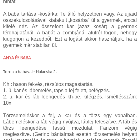
hintát.
A baba tartása -kosárka: Te álló helyzetben vagy. Az ujjaid
összekulcsolásával kialakult „kosárba” ül a gyermek, arccal
kifelé néz. Az összefont kar (azaz kosár) a gyermek
térdhajlatánál. A babát a combjánál alulról fogod, nehogy
kiugorjon a kezedből. Ezt a fogást akkor használjuk, ha a
gyermek már stabilan ül.
ANYA ÉS BABA
Torna a babával -
Halacska 2.
Kh.: hason fekvés, rézsútos magastartás.
1. ü. kar és lábemelés, taps a fej felett, belégzés.
2. ü. kar és láb leengedés kh-be, kilégzés. Ismétlésszám:
10x
Törzsemeléskor a fej, a kar és a törzs egy vonalban.
Lábemeléskor a láb végig nyújtva, lábfej lefeszítve. A láb és
törzs leengedése lassú mozdulat. Farizom végig
megfeszítve. (Gerinc bántalmak esetén törzsemelés helyett