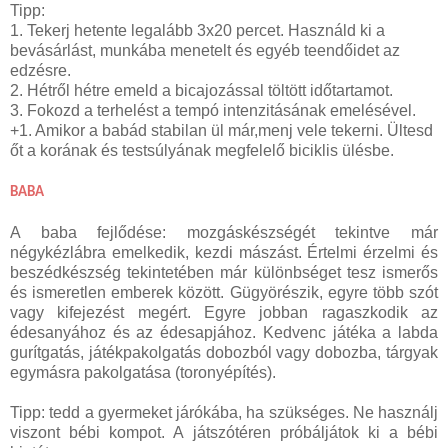
Tipp:
1. Tekerj hetente legalább 3x20 percet. Használd ki a
bevásárlást, munkába menetelt és egyéb teendőidet az
edzésre.
2. Hétről hétre emeld a bicajozással töltött időtartamot.
3. Fokozd a terhelést a tempó intenzitásának emelésével.
+1. Amikor a babád stabilan ül már,menj vele tekerni. Ültesd
őt a korának és testsúlyának megfelelő biciklis ülésbe.
BABA
A baba fejlődése: mozgáskészségét tekintve már
négykézlábra emelkedik, kezdi mászást. Értelmi érzelmi és
beszédkészség tekintetében már különbséget tesz ismerős
és ismeretlen emberek között. Gügyörészik, egyre több szót
vagy kifejezést megért. Egyre jobban ragaszkodik az
édesanyához és az édesapjához. Kedvenc játéka a labda
gurítgatás, játékpakolgatás dobozból vagy dobozba, tárgyak
egymásra pakolgatása (toronyépítés).
Tipp: tedd a gyermeket járókába, ha szükséges. Ne használj
viszont bébi kompot. A játszótéren próbáljátok ki a bébi