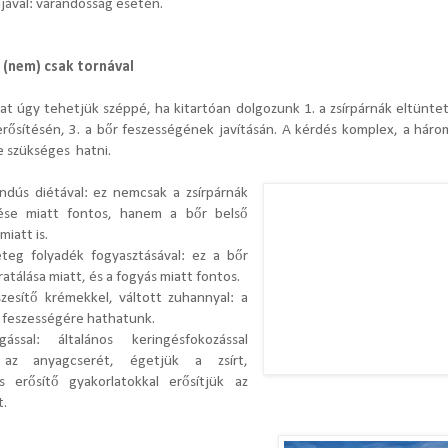
jával: várandósság esetén.
 (nem) csak tornával
at úgy tehetjük széppé, ha kitartóan dolgozunk 1. a zsírpárnák eltüntet
erősítésén, 3. a bőr feszességének javításán. A kérdés komplex, a háro
e szükséges hatni.
indús diétával: ez nemcsak a zsírpárnák
ése miatt fontos, hanem a bőr belső
miatt is.
teg folyadék fogyasztásával: ez a bőr
ratálása miatt, és a fogyás miatt fontos.
szesítő krémekkel, váltott zuhannyal: a
ő feszességére hathatunk.
ással: általános keringésfokozással
k az anyagcserét, égetjük a zsírt,
os erősítő gyakorlatokkal erősítjük az
t.