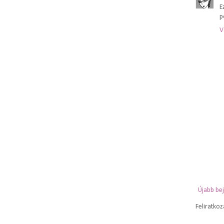
E
p
V
Újabb be
Feliratko