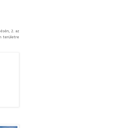
ésén, 2. az
m területre