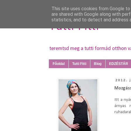
This site uses cookies from Google to d
are shared with Google along with perf
statistics, and to detect and address 
Tutti Fitti
teremtsd meg a tutti formád otthon 
Főoldal
Tutti Fitti
Blog
EDZÉSTÁR
2012. 
Mozgássa
Itt a nyá
árnyas 
ruhadara