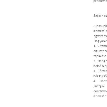
problémá
Szép has
A hasunk
izomzat 
egyszerr
Hogyan?
1. Vitam
eltüntet
táplálása 
2. Renge
belső hid
3. Bőrfe
bőr küls
4. Mozg
javítju
célirány
izomzato