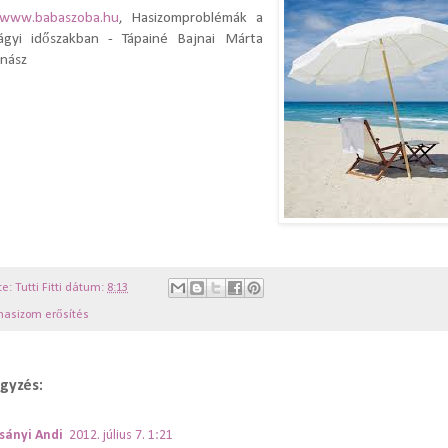
www.babaszoba.hu
, Hasizomproblémák a
ágyi időszakban
- Tápainé Bajnai Márta
nász
te:
Tutti Fitti
dátum:
8:13
hasizom erősítés
gyzés:
sányi Andi
2012. július 7. 1:21