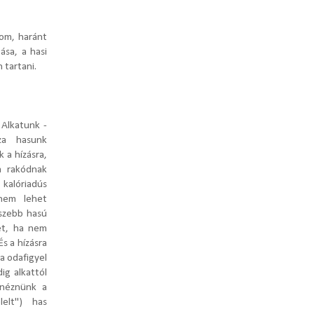
zom, haránt
ása, a hasi
 tartani.
 Alkatunk -
zza hasunk
 a hízásra,
a rakódnak
 kalóriadús
nem lehet
gszebb hasú
et, ha nem
s a hízásra
a odafigyel
ig alkattól
 néznünk a
lelt") has