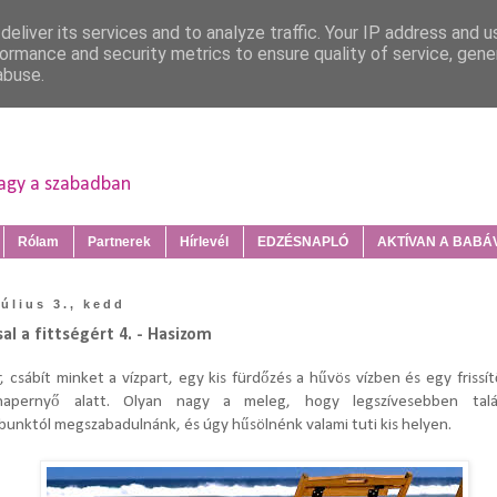
eliver its services and to analyze traffic. Your IP address and 
ormance and security metrics to ensure quality of service, gen
abuse.
vagy a szabadban
Rólam
Partnerek
Hírlevél
EDZÉSNAPLÓ
AKTÍVAN A BABÁVA
július 3., kedd
l a fittségért 4. - Hasizom
r, csábít minket a vízpart, egy kis fürdőzés a hűvös vízben és egy frissí
napernyő alatt. Olyan nagy a meleg, hogy legszívesebben tal
bunktól megszabadulnánk, és úgy hűsölnénk valami tuti kis helyen.