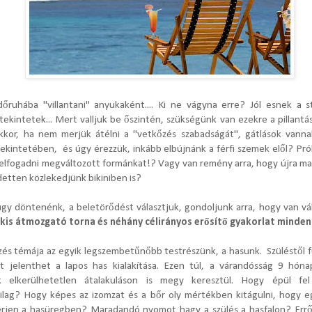
rdőruhába "villantani" anyukaként.... Ki ne vágyna erre? Jól esnek a 
tekintetek... Mert valljuk be őszintén, szükségünk van ezekre a pillantás
kkor, ha nem merjük átélni a "vetkőzés szabadságát", gátlások vann
tekintetében, és úgy érezzük, inkább elbújnánk a férfi szemek elől? Pr
 elfogadni megváltozott formánkat!? Vagy van remény arra, hogy újra m
detten közlekedjünk bikiniben is?
úgy döntenénk, a beletörődést választjuk, gondoljunk arra, hogy van vá
 kis átmozgató torna és néhány célirányos erősítő gyakorlat minden
zés témája az egyik legszembetűnőbb testrészünk, a hasunk. Szüléstől 
ást jelenthet a lapos has kialakítása. Ezen túl, a várandósság 9 hóna
k elkerülhetetlen átalakuláson is megy keresztül. Hogy épül fel
ilag? Hogy képes az izomzat és a bőr oly mértékben kitágulni, hogy eg
érjen a hasüregben? Maradandó nyomot hagy a szülés a hasfalon? Errő