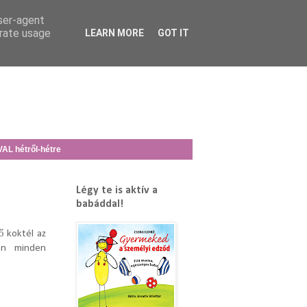
user-agent
erate usage
LEARN MORE
GOT IT
L hétről-hétre
Légy te is aktív a
babáddal!
tő koktél az
án minden