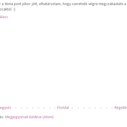
z a téma pont jókor jött, elhatároztam, hogy szeretnék végre megszabadulni a 
ocaktól. :)
álasz
jegyzés
Főoldal
Régebbi
zás:
Megjegyzések küldése (Atom)