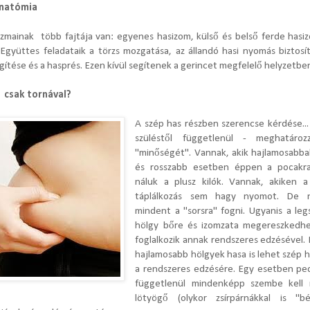
anatómia
 izmainak több fajtája van: egyenes hasizom, külső és belső ferde hasi
 Együttes feladataik a törzs mozgatása, az állandó hasi nyomás biztosít
gítése és a hasprés. Ezen kívül segítenek a gerincet megfelelő helyzetben
 csak tornával?
A szép has részben szerencse kérdése...
szüléstől függetlenül - meghatáro
"minőségét". Vannak, akik hajlamosabbak
és rosszabb esetben éppen a pocakr
náluk a plusz kilók. Vannak, akiken a
táplálkozás sem hagy nyomot. De 
mindent a "sorsra" fogni. Ugyanis a le
hölgy bőre és izomzata megereszkedh
foglalkozik annak rendszeres edzésével. É
hajlamosabb hölgyek hasa is lehet szép h
a rendszeres edzésére. Egy esetben ped
függetlenül mindenképp szembe kell
lötyögő (olykor zsírpárnákkal is "bé