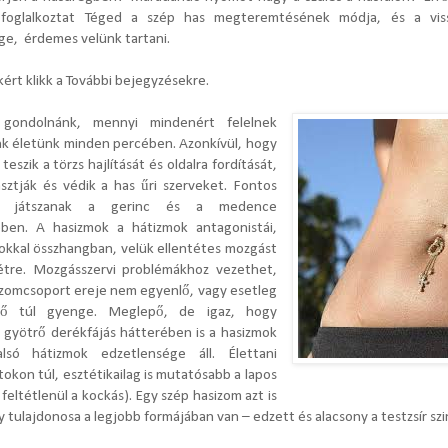
 foglalkoztat Téged a szép has megteremtésének módja, és a viss
ge, érdemes velünk tartani.
ért klikk a További bejegyzésekre.
gondolnánk, mennyi mindenért felelnek
nk életünk minden percében. Azonkívül, hogy
teszik a törzs hajlítását és oldalra fordítását,
ztják és védik a has űri szerveket. Fontos
et játszanak a gerinc és a medence
ében. A hasizmok a hátizmok antagonistái,
zokkal összhangban, velük ellentétes mozgást
étre. Mozgásszervi problémákhoz vezethet,
 izomcsoport ereje nem egyenlő, vagy esetleg
tő túl gyenge. Meglepő, de igaz, hogy
a gyötrő derékfájás hátterében is a hasizmok
lsó hátizmok edzetlensége áll. Élettani
kon túl, esztétikailag is mutatósabb a lapos
feltétlenül a kockás). Egy szép hasizom azt is
gy tulajdonosa a legjobb formájában van – edzett és alacsony a testzsír szin