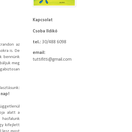
Kapcsolat
Csoba Ildikó
tel.:
30/488 6098
strandon az
okra is. De
email:
ak bennünk
tuttifitti@gmail.com
óbáljuk meg
agabiztosan
lasztásunk:
 nap!
függetlenül
pja alatt a
 hasfalunk
y kifejlett
l lesz most