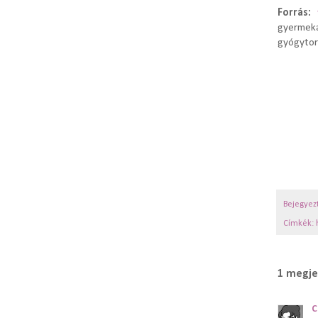
Forrás:
gyermek
gyógytor
Bejegyez
Címkék:
1 megje
C