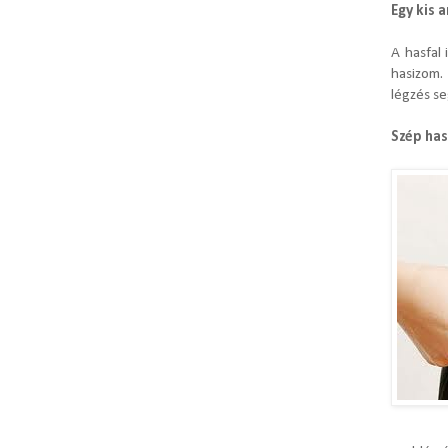
Egy kis 
A hasfal
hasizom.
légzés se
Szép has