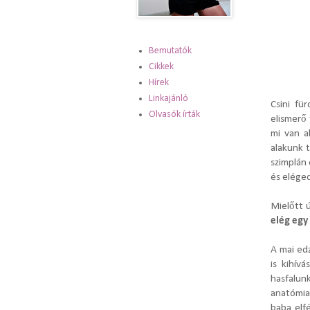
Bemutatók
Cikkek
Hírek
Linkajánló
Csini fü
Olvasók írták
elismerő 
mi van a
alakunk 
szimplán
és elége
Mielőtt 
elég egy
A mai ed
is kihív
hasfalun
anatómia
baba elf