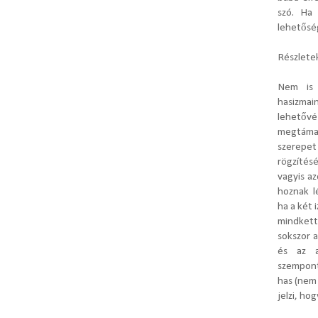
szó. Ha
lehetősé
Részletek
Nem is 
hasizmai
lehetővé 
megtámas
szerep
rögzítés
vagyis a
hoznak l
ha a két
mindket
sokszor 
és az a
szemponto
has (nem 
jelzi, ho