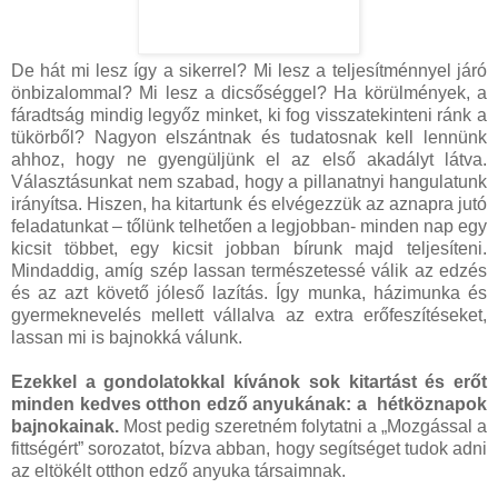
De hát mi lesz így a sikerrel? Mi lesz a teljesítménnyel járó
önbizalommal? Mi lesz a dicsőséggel? Ha körülmények, a
fáradtság mindig legyőz minket, ki fog visszatekinteni ránk a
tükörből? Nagyon elszántnak és tudatosnak kell lennünk
ahhoz, hogy ne gyengüljünk el az első akadályt látva.
Választásunkat nem szabad, hogy a pillanatnyi hangulatunk
irányítsa. Hiszen, ha kitartunk és elvégezzük az aznapra jutó
feladatunkat – tőlünk telhetően a legjobban- minden nap egy
kicsit többet, egy kicsit jobban bírunk majd teljesíteni.
Mindaddig, amíg szép lassan természetessé válik az edzés
és az azt követő jóleső lazítás. Így munka, házimunka és
gyermeknevelés mellett vállalva az extra erőfeszítéseket,
lassan mi is bajnokká válunk.
Ezekkel a gondolatokkal kívánok sok kitartást és erőt
minden kedves otthon edző anyukának: a hétköznapok
bajnokainak.
Most pedig szeretném folytatni a „Mozgással a
fittségért” sorozatot, bízva abban, hogy segítséget tudok adni
az eltökélt otthon edző anyuka társaimnak.