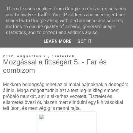
This site uses cookies from Google to deliver its services
Tutti Fitti
and to analyze traffic. Your IP address and user-agent are
shared with Google along with performance and security
metrics to ensure quality of service, generate usage
teremtsd meg a tutti formád otthon vagy a szabadban
statistics, and to detect and address abuse.
LEARN MORE
GOT IT
▼
2012. augusztus 2., csütörtök
Mozgással a fittségért 5. - Far és
combizom
Mekkora boldogság lehet az olimpiai bajnoknak a dobogóra
állnia. Maga mögött tudnia azt a testileg-lelkileg embert
próbáló munkát, ami a sikerhez vezetett. Tisztelet és
elismerés övezi őt, hiszen mert elindulni egy kihívásokkal
teli úton, és mert végig is menni rajta.