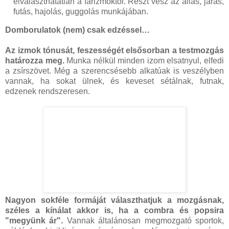
elválaszthatatlan a farizmoktól. Részt vesz az állás, járás,
futás, hajolás, guggolás munkájában.
Domborulatok (nem) csak edzéssel…
Az izmok tónusát, feszességét elsősorban a testmozgás
határozza meg.
Munka nélkül minden izom elsatnyul, elfedi
a zsírszövet. Még a szerencsésebb alkatúak is veszélyben
vannak, ha sokat ülnek, és keveset sétálnak, futnak,
edzenek rendszeresen.
Nagyon sokféle formáját választhatjuk a mozgásnak,
széles a kínálat akkor is, ha a combra és popsira
"megyünk ár".
Vannak általánosan megmozgató sportok,