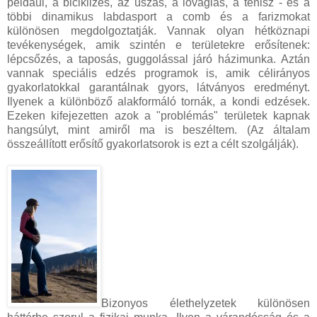
például, a biciklizés, az úszás, a lovaglás, a tenisz - és a
többi dinamikus labdasport a comb és a farizmokat
különösen megdolgoztatják. Vannak olyan hétköznapi
tevékenységek, amik szintén e területekre erősítenek:
lépcsőzés, a taposás, guggolással járó házimunka. Aztán
vannak speciális edzés programok is, amik célirányos
gyakorlatokkal garantálnak gyors, látványos eredményt.
Ilyenek a különböző alakformáló tornák, a kondi edzések.
Ezeken kifejezetten azok a "problémás" területek kapnak
hangsúlyt, mint amiről ma is beszéltem. (Az általam
összeállított erősítő gyakorlatsorok is ezt a célt szolgálják).
Bizonyos élethelyzetek különösen