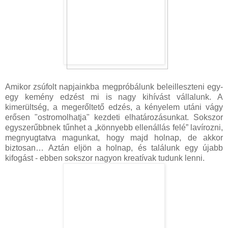
Amikor zsúfolt napjainkba megpróbálunk beleilleszteni egy-
egy kemény edzést mi is nagy kihívást vállalunk. A
kimerültség, a megerőltető edzés, a kényelem utáni vágy
erősen "ostromolhatja" kezdeti elhatározásunkat. Sokszor
egyszerűbbnek tűnhet a „könnyebb ellenállás felé” lavírozni,
megnyugtatva magunkat, hogy majd holnap, de akkor
biztosan… Aztán eljön a holnap, és találunk egy újabb
kifogást - ebben sokszor nagyon kreatívak tudunk lenni.