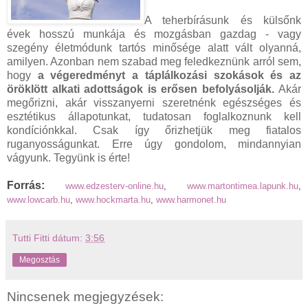
A teherbírásunk és külsőnk
évek hosszú munkája és mozgásban gazdag - vagy
szegény életmódunk tartós minősége alatt vált olyanná,
amilyen. Azonban nem szabad meg feledkeznünk arról sem,
hogy
a végeredményt a táplálkozási szokások és az
öröklött alkati adottságok is erősen befolyásolják.
Akár
megőrizni, akár visszanyerni szeretnénk egészséges és
esztétikus állapotunkat, tudatosan foglalkoznunk kell
kondíciónkkal. Csak így őrizhetjük meg fiatalos
ruganyosságunkat. Erre úgy gondolom, mindannyian
vágyunk. Tegyünk is érte!
Forrás:
www.edzesterv-online.hu
,
www.
martontimea.lapunk.hu
,
www.lowcarb.hu
,
www.hockmarta.hu
,
www.harmonet.hu
Tutti Fitti
dátum:
3:56
Megosztás
Nincsenek megjegyzések: