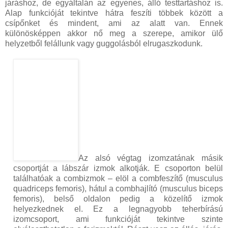
járáshoz, de egyáltalán az egyenes, álló testtartáshoz is.
Alap funkcióját tekintve hátra feszíti többek között a
csípőnket és mindent, ami az alatt van. Ennek
különösképpen akkor nő meg a szerepe, amikor ülő
helyzetből felállunk vagy guggolásból elrugaszkodunk.
Az alsó végtag izomzatának másik
csoportját a lábszár izmok alkotják. E csoporton belül
találhatóak a combizmok – elöl a combfeszítő (musculus
quadriceps femoris), hátul a combhajlító (musculus biceps
femoris), belső oldalon pedig a közelítő izmok
helyezkednek el. Ez a legnagyobb teherbírású
izomcsoport, ami funkcióját tekintve szinte