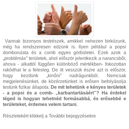
Vannak bizonyos testrészek, amikkel nehezen birkózunk,
még ha rendszeresen edzünk is. Ilyen például a popsi
domborulata és a comb egyes görbületei. Ezek azok a
„problémás” területek, ahol először jelentkezik a narancsbőr,
ahova - alkattól függően különböző mértékben- fokozottan
rakódhat le a felesleg. De itt vesszük észre azt is először,
hogy kezdünk „kinőni” nadrágunkból. Nemcsak
megjelenésünket, de közérzetünket is erősen befolyásolja
testünk fizikai állapota.
De mit tehetünk e kényes területek
- a popsi és a comb- „karbantartásáért”? Ha érdekel
téged is hogyan tehetnéd formásabbá, és erősebbé e
területeket, érdemes velem tartani.
Részletekért klikkelj a További bejegyzésekre