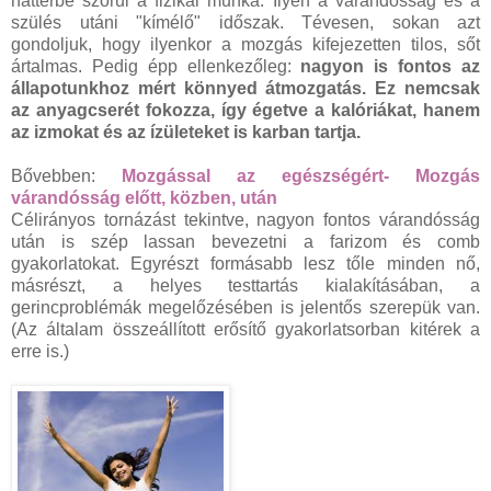
háttérbe szorul a fizikai munka. Ilyen a várandósság és a
szülés utáni "kímélő" időszak. Tévesen, sokan azt
gondoljuk, hogy ilyenkor a mozgás kifejezetten tilos, sőt
ártalmas. Pedig épp ellenkezőleg:
nagyon is fontos az
állapotunkhoz mért könnyed átmozgatás. Ez nemcsak
az anyagcserét fokozza, így égetve a kalóriákat, hanem
az izmokat és az ízületeket is karban tartja.
Bővebben:
Mozgással az egészségért- Mozgás
várandósság előtt, közben, után
Célirányos tornázást tekintve, nagyon fontos várandósság
után is szép lassan bevezetni a farizom és comb
gyakorlatokat. Egyrészt formásabb lesz tőle minden nő,
másrészt, a helyes testtartás kialakításában, a
gerincproblémák megelőzésében is jelentős szerepük van.
(Az általam összeállított erősítő gyakorlatsorban kitérek a
erre is.)