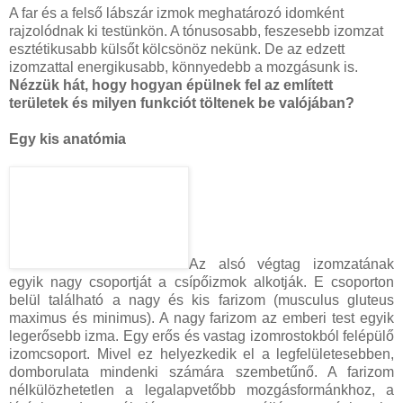
A far és a felső lábszár izmok meghatározó idomként
rajzolódnak ki testünkön. A
tónusosabb, feszesebb izomzat
esztétikusabb külsőt kölcsönöz nekünk. De az edzett
izomzattal energikusabb, könnyedebb a mozgásunk is.
Nézzük hát, hogy hogyan épülnek fel az említett
területek és milyen funkciót
töltenek be valójában?
Egy kis anatómia
Az alsó végtag izomzatának
egyik nagy csoportját a csípőizmok alkotják. E csoporton
belül található a nagy és kis farizom (musculus gluteus
maximus és minimus). A nagy farizom az emberi test egyik
legerősebb izma. Egy erős és vastag izomrostokból felépülő
izomcsoport. Mivel ez helyezkedik el a legfelületesebben,
domborulata mindenki számára szembetűnő. A farizom
nélkülözhetetlen a legalapvetőbb mozgásformánkhoz, a