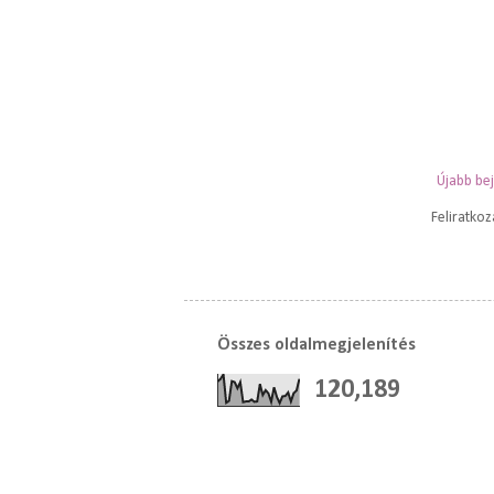
Újabb be
Feliratko
Összes oldalmegjelenítés
120,189