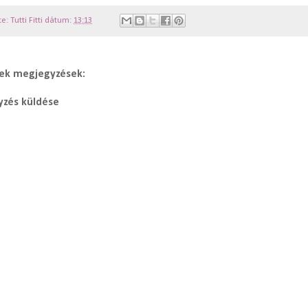
te:
Tutti Fitti
dátum:
13:13
ek megjegyzések:
zés küldése