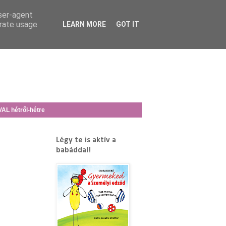
user-agent
erate usage
LEARN MORE
GOT IT
L hétről-hétre
Légy te is aktív a
babáddal!