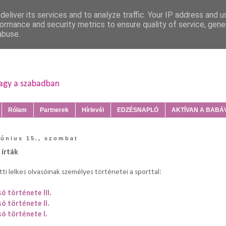
eliver its services and to analyze traffic. Your IP address and 
ormance and security metrics to ensure quality of service, gen
abuse.
vagy a szabadban
Rólam
Partnerek
Hírlevél
EDZÉSNAPLÓ
AKTÍVAN A BABÁVA
június 15., szombat
 írták
itti lelkes olvasóinak személyes történetei a sporttal:
só története III.
só története II.
só története I.