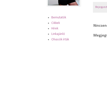
Bejegyez
Bemutatók
Cikkek
Nincsen
Hírek
Linkajánló
Megjegy
Olvasók írták