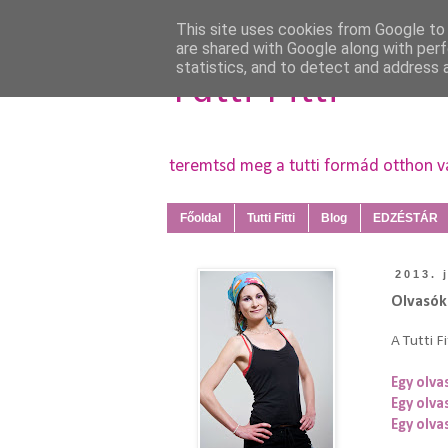
This site uses cookies from Google to d
are shared with Google along with perf
statistics, and to detect and address 
Tutti Fitti
teremtsd meg a tutti formád otthon 
Főoldal
Tutti Fitti
Blog
EDZÉSTÁR
2013. 
Olvasók
A Tutti F
Egy olva
Egy olva
Egy olva