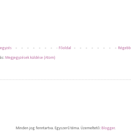
jegyzés
Főoldal
Régebbi
zás:
Megjegyzések küldése (Atom)
Minden jog fenntartva. Egyszerű téma. Üzemeltető:
Blogger
.